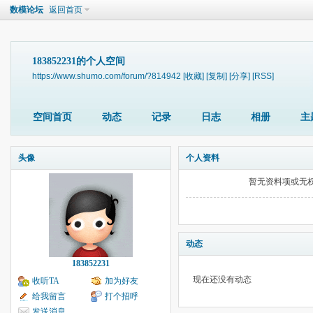
数模论坛
返回首页
183852231的个人空间
https://www.shumo.com/forum/?814942
[收藏]
[复制]
[分享]
[RSS]
空间首页
动态
记录
日志
相册
主
头像
个人资料
暂无资料项或无
动态
183852231
现在还没有动态
收听TA
加为好友
给我留言
打个招呼
发送消息