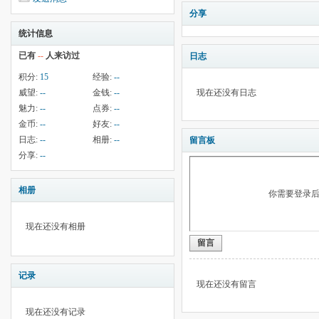
分享
统计信息
已有
--
人来访过
日志
积分:
15
经验:
--
威望:
--
金钱:
--
现在还没有日志
魅力:
--
点券:
--
金币:
--
好友:
--
日志:
--
相册:
--
留言板
分享:
--
相册
你需要登录
现在还没有相册
留言
记录
现在还没有留言
现在还没有记录