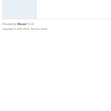
模
Powered by
Discuz!
X3.4
Copyright © 2001-2021, Tencent Cloud.
论
坛