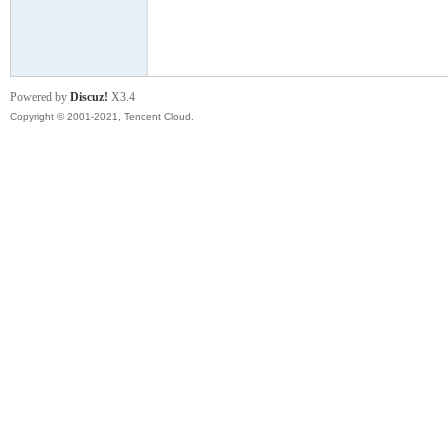
模
Powered by
Discuz!
X3.4
Copyright © 2001-2021, Tencent Cloud.
论
坛