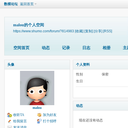
数模论坛
返回首页
malou的个人空间
https://www.shumo.com/forum/?814983
[收藏]
[复制]
[分享]
[RSS]
空间首页
动态
记录
日志
相册
主
头像
个人资料
性别
保密
生日
动态
malou
收听TA
加为好友
现在还没有动态
给我留言
打个招呼
发送消息