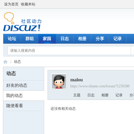
设为首页
收藏本站
论坛
群组
家园
日志
相册
分享
记录
动态
动态
malou
好友的动态
https://www.shumo.com/forum/?1256580
数
›
主题
日志
相册
记录
分
我的动态
随便看看
还没有相关动态