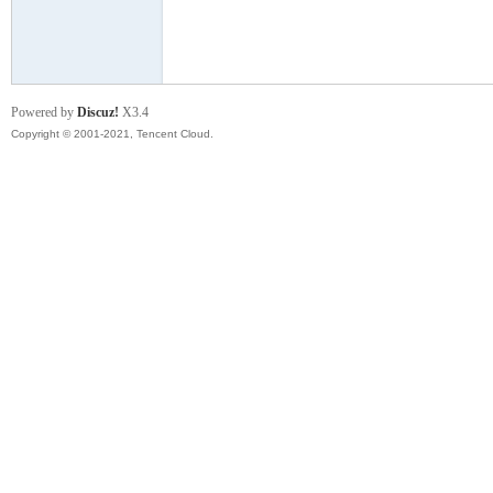
模
Powered by
Discuz!
X3.4
Copyright © 2001-2021, Tencent Cloud.
论
坛