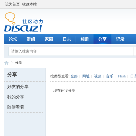
设为首页
收藏本站
论坛
群组
家园
日志
相册
分享
记录
分享
分享
按类型查看:
全部
|
网址
|
视频
|
音乐
|
Flash
|
日
好友的分享
数
›
现在还没分享
我的分享
随便看看