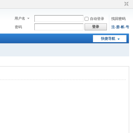
用户名
自动登录
找回密码
登录
密码
注-册-帐-号
快捷导航