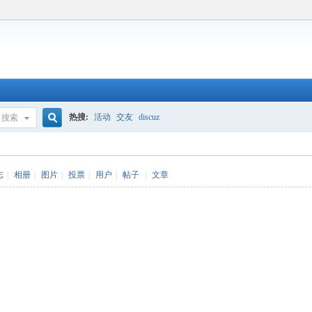
热搜:
活动
交友
discuz
搜索
搜
志
|
相册
|
图片
|
投票
|
用户
|
帖子
|
文章
索