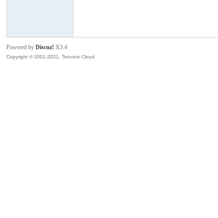
模
Powered by
Discuz!
X3.4
Copyright © 2001-2021, Tencent Cloud.
论
坛