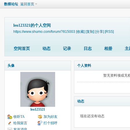
数模论坛
返回首页
leo123321的个人空间
https://www.shumo.com/forum/?815003
[收藏]
[复制]
[分享]
[RSS]
空间首页
动态
记录
日志
相册
主
头像
个人资料
暂无资料项或无
动态
leo123321
现在还没有动态
收听TA
加为好友
给我留言
打个招呼
发送消息