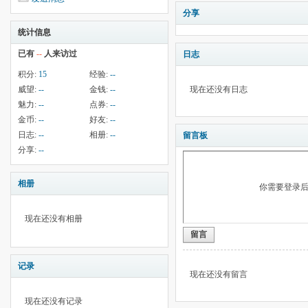
分享
统计信息
已有
--
人来访过
日志
积分:
15
经验:
--
威望:
--
金钱:
--
现在还没有日志
魅力:
--
点券:
--
金币:
--
好友:
--
日志:
--
相册:
--
留言板
分享:
--
相册
你需要登录
现在还没有相册
留言
记录
现在还没有留言
现在还没有记录