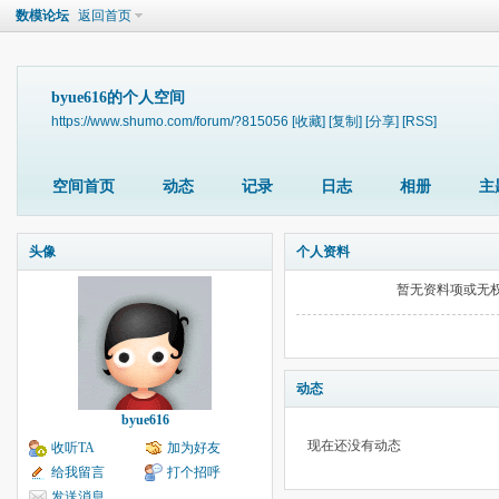
数模论坛
返回首页
byue616的个人空间
https://www.shumo.com/forum/?815056
[收藏]
[复制]
[分享]
[RSS]
空间首页
动态
记录
日志
相册
主
头像
个人资料
暂无资料项或无
动态
byue616
现在还没有动态
收听TA
加为好友
给我留言
打个招呼
发送消息