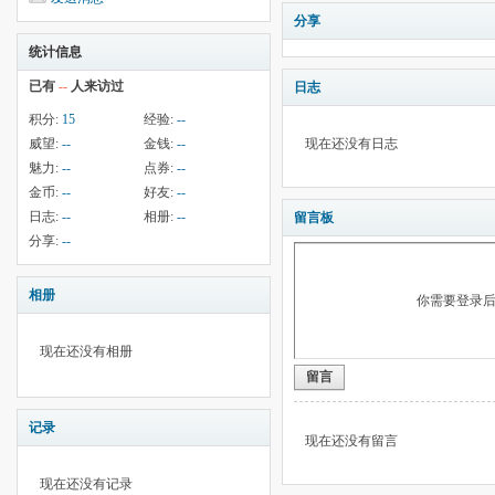
分享
统计信息
已有
--
人来访过
日志
积分:
15
经验:
--
威望:
--
金钱:
--
现在还没有日志
魅力:
--
点券:
--
金币:
--
好友:
--
日志:
--
相册:
--
留言板
分享:
--
相册
你需要登录
现在还没有相册
留言
记录
现在还没有留言
现在还没有记录