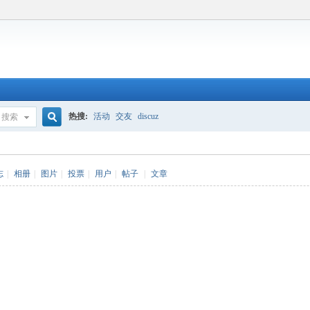
热搜:
活动
交友
discuz
搜索
搜
志
|
相册
|
图片
|
投票
|
用户
|
帖子
|
文章
索