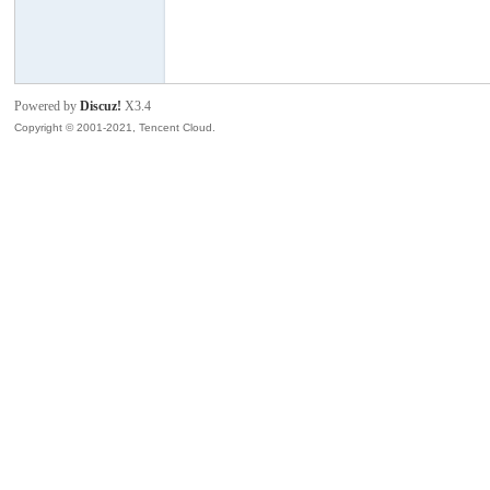
模
Powered by
Discuz!
X3.4
Copyright © 2001-2021, Tencent Cloud.
论
坛