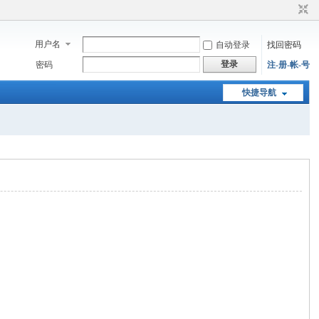
用户名
自动登录
找回密码
登录
密码
注-册-帐-号
快捷导航