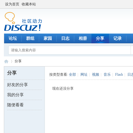
设为首页
收藏本站
论坛
群组
家园
日志
相册
分享
记录
分享
分享
按类型查看:
全部
|
网址
|
视频
|
音乐
|
Flash
|
日
好友的分享
数
›
现在还没分享
我的分享
随便看看