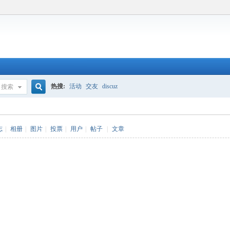
热搜:
活动
交友
discuz
搜索
搜
志
|
相册
|
图片
|
投票
|
用户
|
帖子
|
文章
索