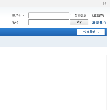
用户名
自动登录
找回密码
登录
密码
注-册-帐-号
快捷导航