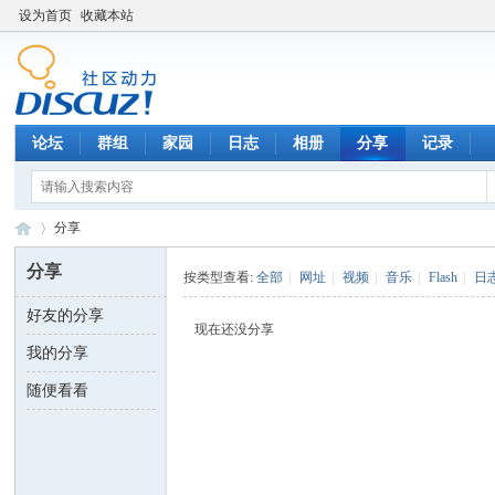
设为首页
收藏本站
论坛
群组
家园
日志
相册
分享
记录
分享
分享
按类型查看:
全部
|
网址
|
视频
|
音乐
|
Flash
|
日
好友的分享
数
›
现在还没分享
我的分享
随便看看