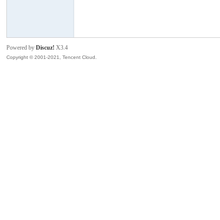
模
Powered by
Discuz!
X3.4
Copyright © 2001-2021, Tencent Cloud.
论
坛