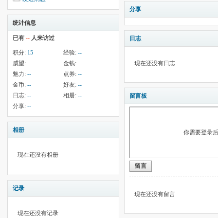
分享
统计信息
已有
--
人来访过
日志
积分:
15
经验:
--
威望:
--
金钱:
--
现在还没有日志
魅力:
--
点券:
--
金币:
--
好友:
--
日志:
--
相册:
--
留言板
分享:
--
相册
你需要登录
现在还没有相册
留言
记录
现在还没有留言
现在还没有记录