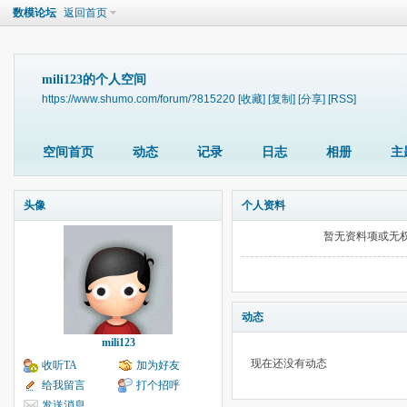
数模论坛
返回首页
mili123的个人空间
https://www.shumo.com/forum/?815220
[收藏]
[复制]
[分享]
[RSS]
空间首页
动态
记录
日志
相册
主
头像
个人资料
暂无资料项或无
动态
mili123
现在还没有动态
收听TA
加为好友
给我留言
打个招呼
发送消息