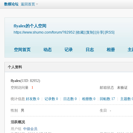
数模论坛
返回首页
flyalex的个人空间
https://www.shumo.com/forum/?82952
[收藏]
[复制]
[分享]
[RSS]
空间首页
动态
记录
日志
相册
主
个人资料
flyalex
(UID: 82952)
空间访问量
1
邮箱状态
未验证
统计信息
好友数 0
|
记录数 0
|
日志数 0
|
相册数 0
|
回帖数 17
|
主题数 
性别
男
生日
-
活跃概况
用户组
中级会员