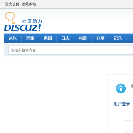
设为首页
收藏本站
论坛
群组
家园
日志
相册
分享
记录
用户登录