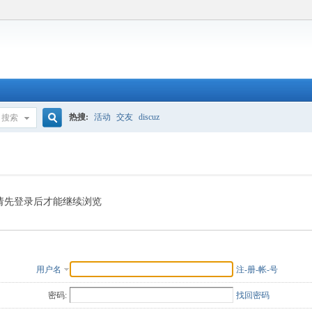
热搜:
活动
交友
discuz
搜索
搜
索
请先登录后才能继续浏览
用户名
注-册-帐-号
密码:
找回密码