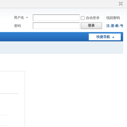
用户名
自动登录
找回密码
登录
密码
注-册-帐-号
快捷导航