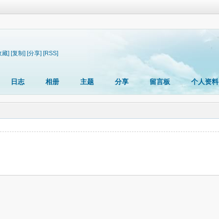
收藏]
[复制]
[分享]
[RSS]
日志
相册
主题
分享
留言板
个人资料