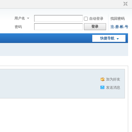
用户名
自动登录
找回密码
登录
密码
注-册-帐-号
快捷导航
加为好友
发送消息