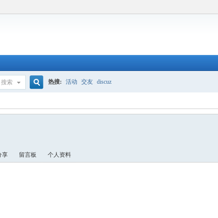
热搜:
活动
交友
discuz
搜索
搜
索
分享
留言板
个人资料