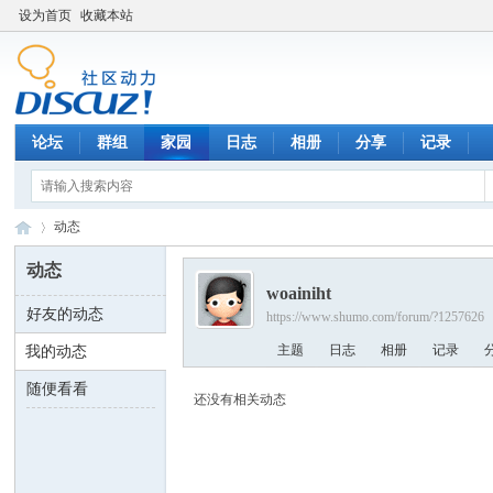
设为首页
收藏本站
论坛
群组
家园
日志
相册
分享
记录
动态
动态
woainiht
好友的动态
https://www.shumo.com/forum/?1257626
数
›
主题
日志
相册
记录
我的动态
随便看看
还没有相关动态