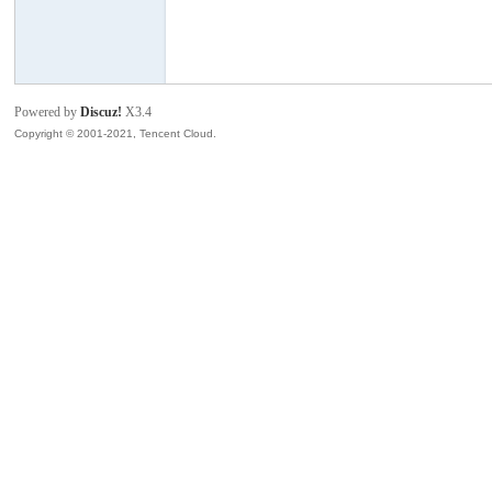
模
Powered by
Discuz!
X3.4
Copyright © 2001-2021, Tencent Cloud.
论
坛