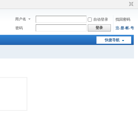
用户名
自动登录
找回密码
登录
密码
注-册-帐-号
快捷导航