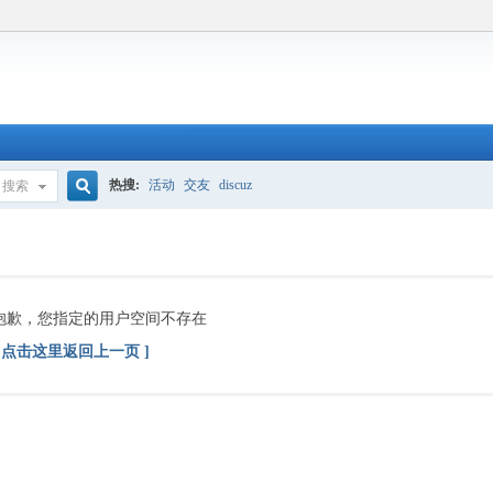
热搜:
活动
交友
discuz
搜索
搜
索
抱歉，您指定的用户空间不存在
[ 点击这里返回上一页 ]