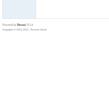
模
Powered by
Discuz!
X3.4
Copyright © 2001-2021, Tencent Cloud.
论
坛