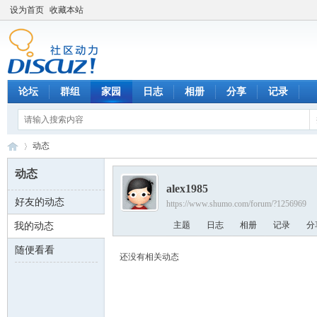
设为首页
收藏本站
论坛
群组
家园
日志
相册
分享
记录
动态
动态
alex1985
好友的动态
https://www.shumo.com/forum/?1256969
数
›
主题
日志
相册
记录
分
我的动态
随便看看
还没有相关动态