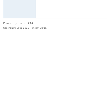
模
Powered by
Discuz!
X3.4
Copyright © 2001-2021, Tencent Cloud.
论
坛