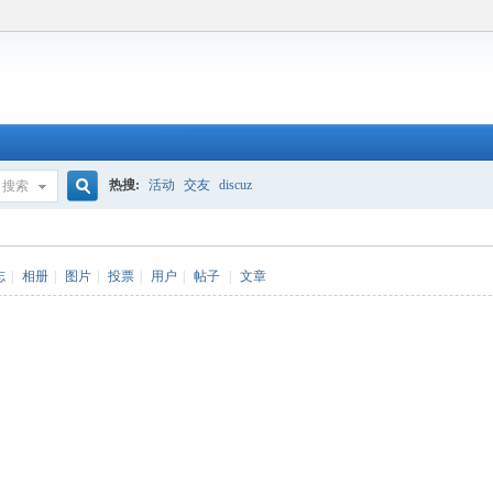
热搜:
活动
交友
discuz
搜索
搜
志
|
相册
|
图片
|
投票
|
用户
|
帖子
|
文章
索