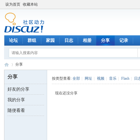
设为首页
收藏本站
论坛
群组
家园
日志
相册
分享
记录
分享
分享
按类型查看:
全部
|
网址
|
视频
|
音乐
|
Flash
|
日
好友的分享
数
›
现在还没分享
我的分享
随便看看