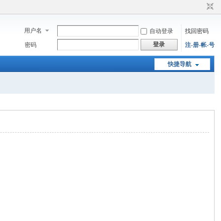
用户名
自动登录
找回密码
登录
密码
注-册-帐-号
快捷导航