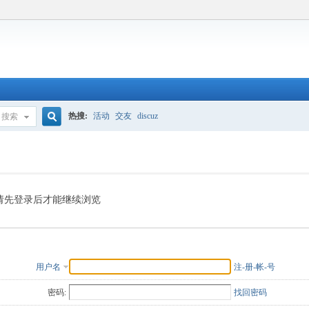
热搜:
活动
交友
discuz
搜索
搜
索
请先登录后才能继续浏览
用户名
注-册-帐-号
密码:
找回密码