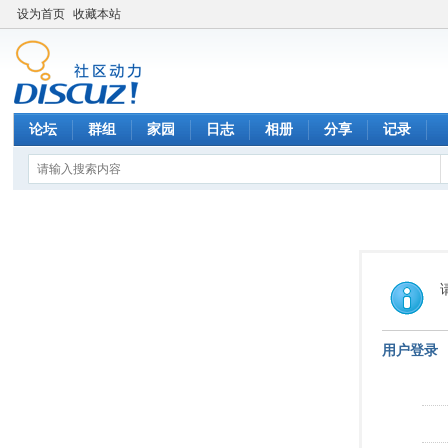
设为首页
收藏本站
论坛
群组
家园
日志
相册
分享
记录
用户登录