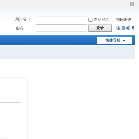
用户名
自动登录
找回密码
登录
密码
注-册-帐-号
快捷导航