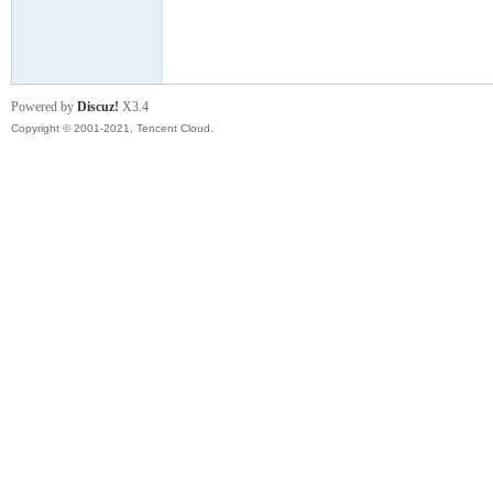
模
Powered by
Discuz!
X3.4
Copyright © 2001-2021, Tencent Cloud.
论
坛