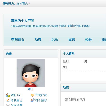
数模论坛
返回首页
海王的个人空间
https://www.shumo.com/forum/?9339
[收藏]
[复制]
[分享]
[RSS]
空间首页
动态
记录
日志
相册
主
头像
个人资料
性别
男
生日
动态
海王
收听TA
加为好友
现在还没有动态
给我留言
打个招呼
发送消息