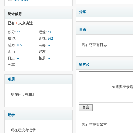
分享
统计信息
已有
1
人来访过
日志
积分:
651
经验:
651
威望:
--
金钱:
262
现在还没有日志
魅力:
165
点券:
--
金币:
--
好友:
--
日志:
--
相册:
--
分享:
--
留言板
相册
你需要登录
现在还没有相册
留言
记录
现在还没有留言
现在还没有记录