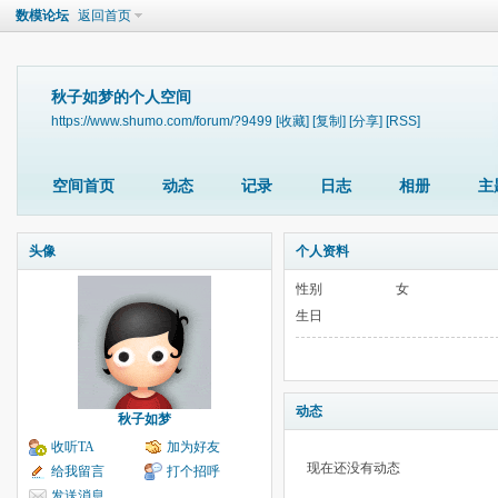
数模论坛
返回首页
秋子如梦的个人空间
https://www.shumo.com/forum/?9499
[收藏]
[复制]
[分享]
[RSS]
空间首页
动态
记录
日志
相册
主
头像
个人资料
性别
女
生日
动态
秋子如梦
收听TA
加为好友
现在还没有动态
给我留言
打个招呼
发送消息