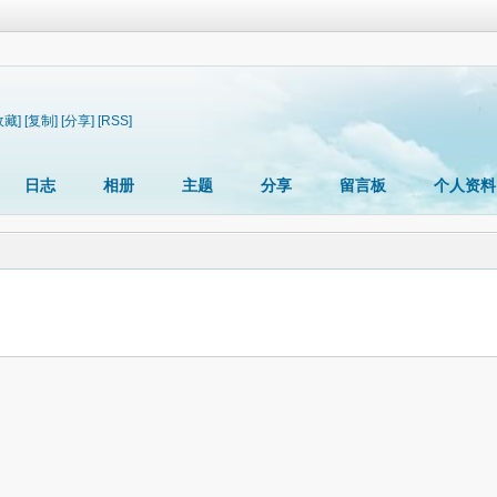
收藏]
[复制]
[分享]
[RSS]
日志
相册
主题
分享
留言板
个人资料