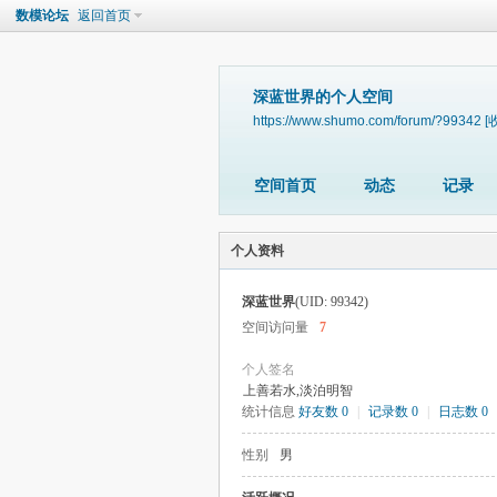
数模论坛
返回首页
深蓝世界的个人空间
https://www.shumo.com/forum/?99342
[
空间首页
动态
记录
个人资料
深蓝世界
(UID: 99342)
空间访问量
7
个人签名
上善若水,淡泊明智
统计信息
好友数 0
|
记录数 0
|
日志数 0
性别
男