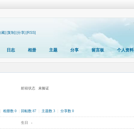
收藏]
[复制]
[分享]
[RSS]
日志
相册
主题
分享
留言板
个人资料
邮箱状态
未验证
|
相册数 0
|
回帖数 87
|
主题数 3
|
分享数 0
生日
-