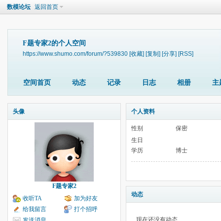
数模论坛
返回首页
F题专家2的个人空间
https://www.shumo.com/forum/?539830
[收藏]
[复制]
[分享]
[RSS]
空间首页
动态
记录
日志
相册
主
头像
个人资料
性别
保密
生日
学历
博士
F题专家2
动态
收听TA
加为好友
给我留言
打个招呼
现在还没有动态
发送消息