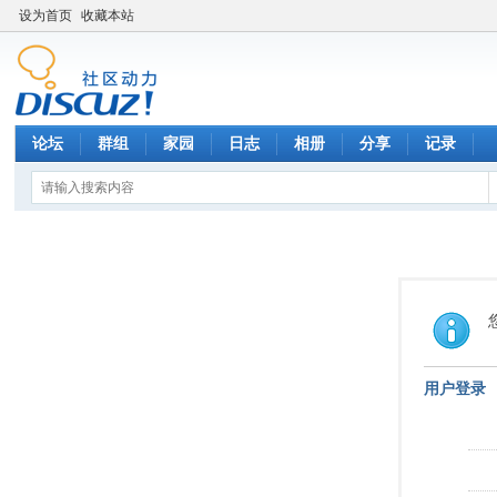
设为首页
收藏本站
论坛
群组
家园
日志
相册
分享
记录
用户登录