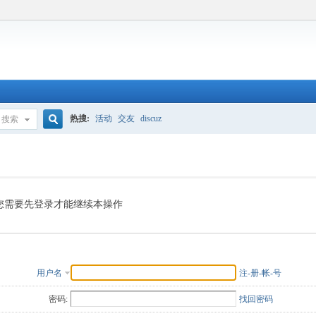
热搜:
活动
交友
discuz
搜索
搜
索
您需要先登录才能继续本操作
用户名
注-册-帐-号
密码:
找回密码