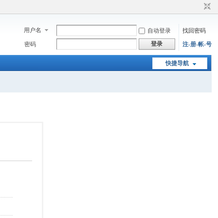
用户名
自动登录
找回密码
登录
密码
注-册-帐-号
快捷导航