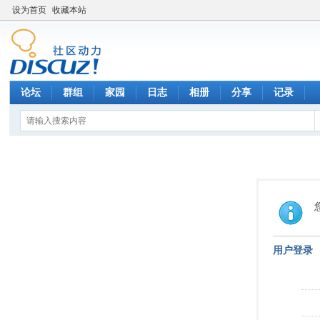
设为首页
收藏本站
论坛
群组
家园
日志
相册
分享
记录
用户登录