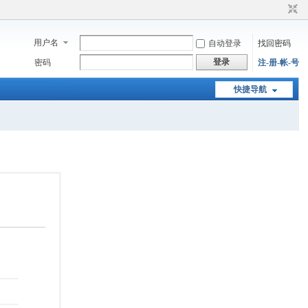
用户名
自动登录
找回密码
登录
密码
注-册-帐-号
快捷导航