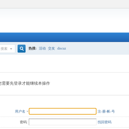
热搜:
活动
交友
discuz
搜索
搜
索
您需要先登录才能继续本操作
用户名
注-册-帐-号
密码:
找回密码