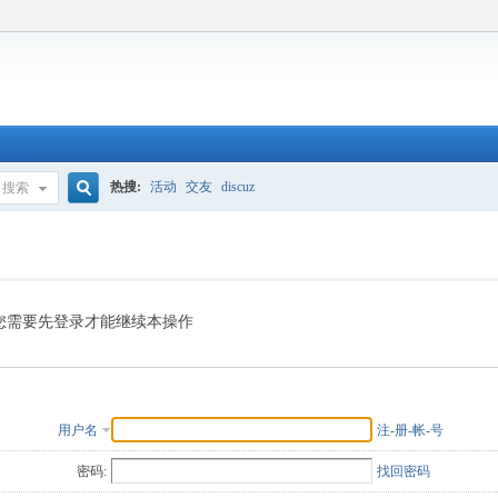
热搜:
活动
交友
discuz
搜索
搜
索
您需要先登录才能继续本操作
用户名
注-册-帐-号
密码:
找回密码