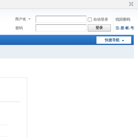
用户名
自动登录
找回密码
登录
密码
注-册-帐-号
快捷导航