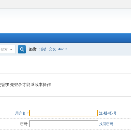
热搜:
活动
交友
discuz
搜索
搜
索
您需要先登录才能继续本操作
用户名
注-册-帐-号
密码:
找回密码