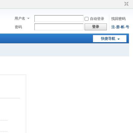
用户名
自动登录
找回密码
登录
密码
注-册-帐-号
快捷导航