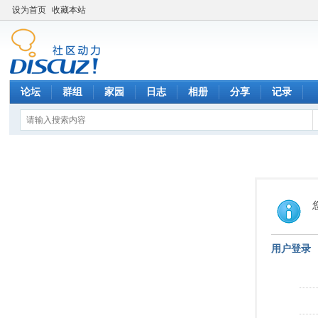
设为首页
收藏本站
论坛
群组
家园
日志
相册
分享
记录
用户登录