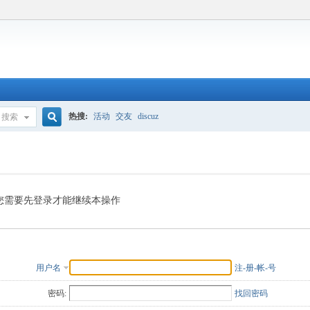
热搜:
活动
交友
discuz
搜索
搜
索
您需要先登录才能继续本操作
用户名
注-册-帐-号
密码:
找回密码