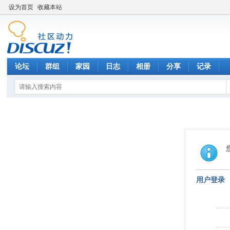
设为首页
收藏本站
论坛
群组
家园
日志
相册
分享
记录
用户登录