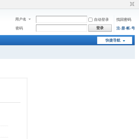
用户名
自动登录
找回密码
登录
密码
注-册-帐-号
快捷导航