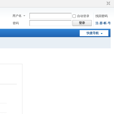
用户名
自动登录
找回密码
登录
密码
注-册-帐-号
快捷导航