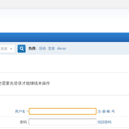
热搜:
活动
交友
discuz
搜索
搜
索
您需要先登录才能继续本操作
用户名
注-册-帐-号
密码:
找回密码