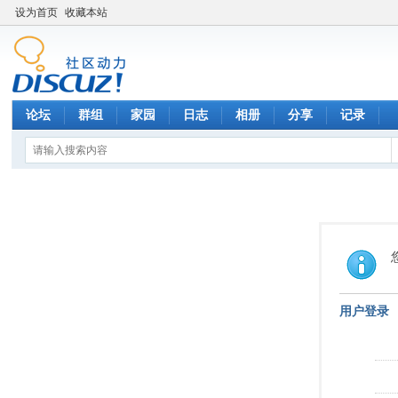
设为首页
收藏本站
论坛
群组
家园
日志
相册
分享
记录
用户登录