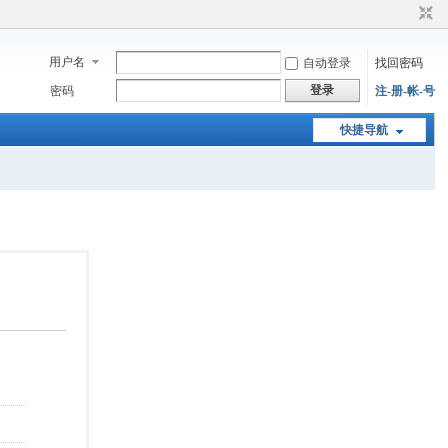
用户名
自动登录
找回密码
登录
密码
注-册-帐-号
快捷导航