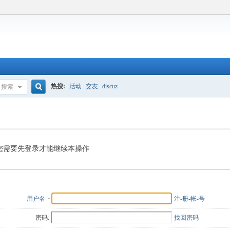
热搜:
活动
交友
discuz
搜索
搜
索
您需要先登录才能继续本操作
用户名
注-册-帐-号
密码:
找回密码