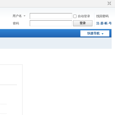
用户名
自动登录
找回密码
登录
密码
注-册-帐-号
快捷导航