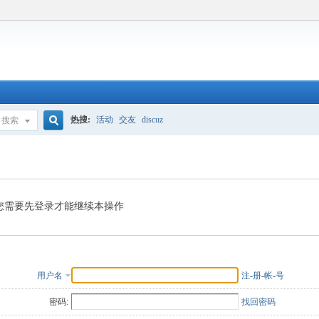
热搜:
活动
交友
discuz
搜索
搜
索
您需要先登录才能继续本操作
用户名
注-册-帐-号
密码:
找回密码