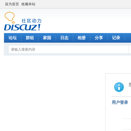
设为首页
收藏本站
论坛
群组
家园
日志
相册
分享
记录
用户登录