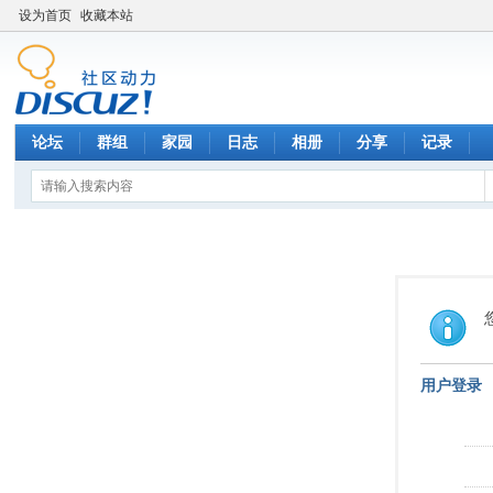
设为首页
收藏本站
论坛
群组
家园
日志
相册
分享
记录
用户登录