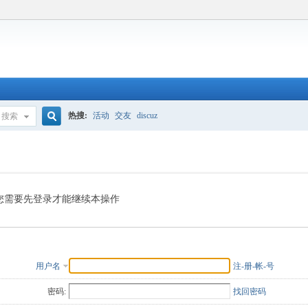
热搜:
活动
交友
discuz
搜索
搜
索
您需要先登录才能继续本操作
用户名
注-册-帐-号
密码:
找回密码