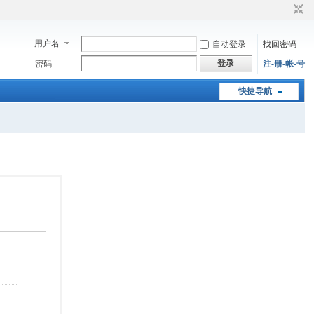
用户名
自动登录
找回密码
登录
密码
注-册-帐-号
快捷导航