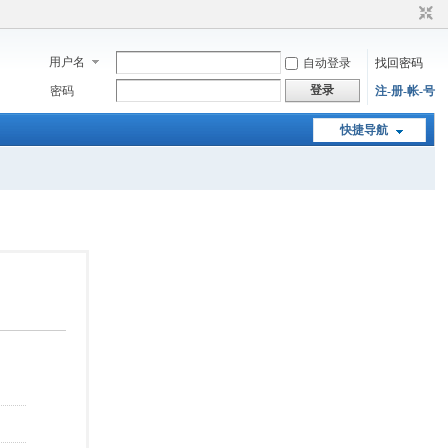
用户名
自动登录
找回密码
登录
密码
注-册-帐-号
快捷导航