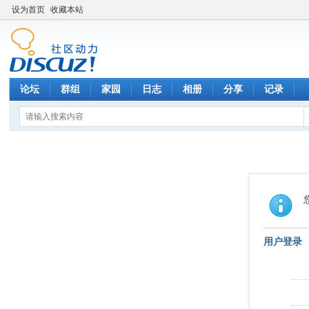
设为首页
收藏本站
论坛
群组
家园
日志
相册
分享
记录
用户登录