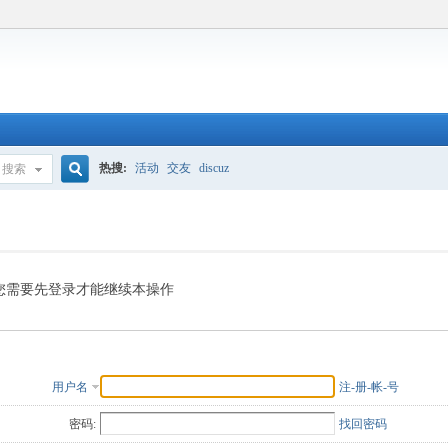
热搜:
活动
交友
discuz
搜索
搜
索
您需要先登录才能继续本操作
用户名
注-册-帐-号
密码:
找回密码