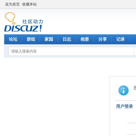
设为首页
收藏本站
论坛
群组
家园
日志
相册
分享
记录
用户登录