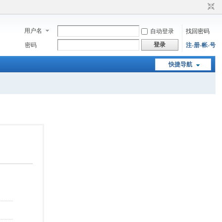
用户名
自动登录
找回密码
登录
密码
注-册-帐-号
快捷导航