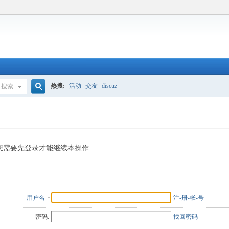
热搜:
活动
交友
discuz
搜索
搜
索
您需要先登录才能继续本操作
用户名
注-册-帐-号
密码:
找回密码