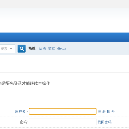
热搜:
活动
交友
discuz
搜索
搜
索
您需要先登录才能继续本操作
用户名
注-册-帐-号
密码:
找回密码