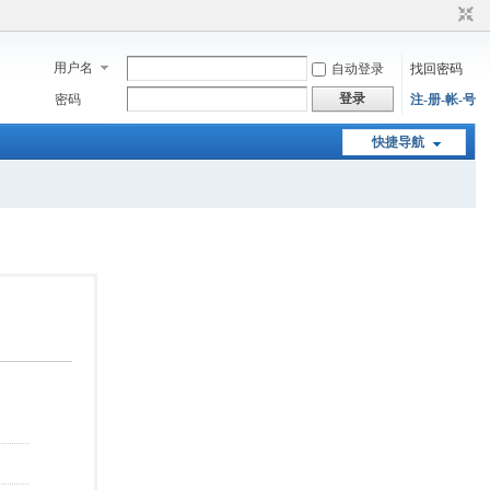
用户名
自动登录
找回密码
登录
密码
注-册-帐-号
快捷导航