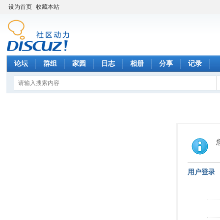
设为首页
收藏本站
论坛
群组
家园
日志
相册
分享
记录
用户登录