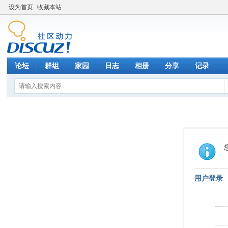
设为首页
收藏本站
论坛
群组
家园
日志
相册
分享
记录
用户登录