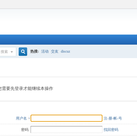
热搜:
活动
交友
discuz
搜索
搜
索
您需要先登录才能继续本操作
用户名
注-册-帐-号
密码:
找回密码