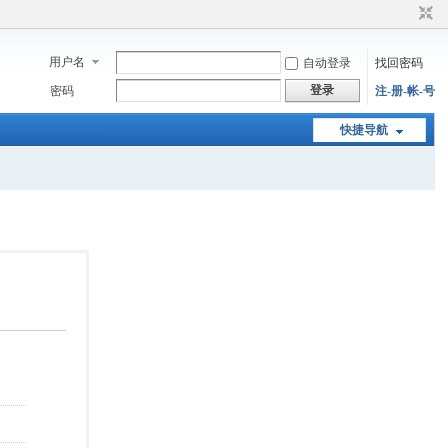
用户名
自动登录
找回密码
登录
密码
注-册-帐-号
快捷导航