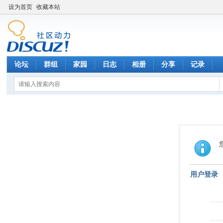
设为首页
收藏本站
论坛
群组
家园
日志
相册
分享
记录
用户登录