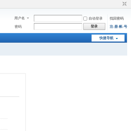
用户名
自动登录
找回密码
登录
密码
注-册-帐-号
快捷导航