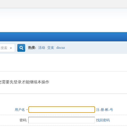
热搜:
活动
交友
discuz
搜索
搜
索
您需要先登录才能继续本操作
用户名
注-册-帐-号
密码:
找回密码