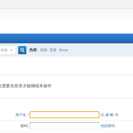
热搜:
活动
交友
discuz
搜索
搜
索
您需要先登录才能继续本操作
用户名
注-册-帐-号
密码:
找回密码