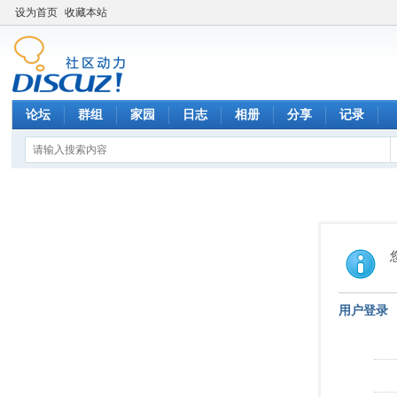
设为首页
收藏本站
论坛
群组
家园
日志
相册
分享
记录
用户登录