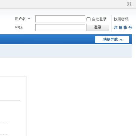
用户名
自动登录
找回密码
登录
密码
注-册-帐-号
快捷导航