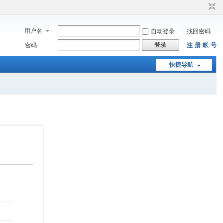
用户名
自动登录
找回密码
登录
密码
注-册-帐-号
快捷导航