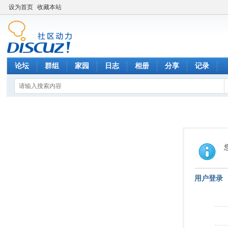
设为首页
收藏本站
论坛
群组
家园
日志
相册
分享
记录
用户登录