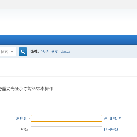
热搜:
活动
交友
discuz
搜索
搜
索
您需要先登录才能继续本操作
用户名
注-册-帐-号
密码:
找回密码