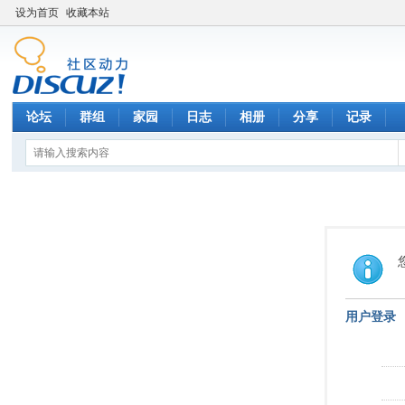
设为首页
收藏本站
论坛
群组
家园
日志
相册
分享
记录
用户登录