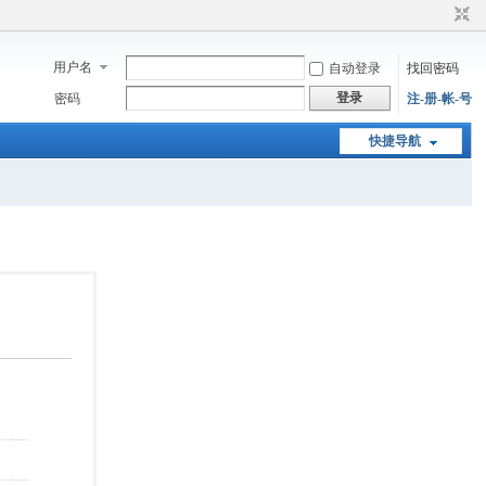
用户名
自动登录
找回密码
登录
密码
注-册-帐-号
快捷导航