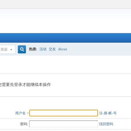
热搜:
活动
交友
discuz
搜索
搜
索
您需要先登录才能继续本操作
用户名
注-册-帐-号
密码:
找回密码