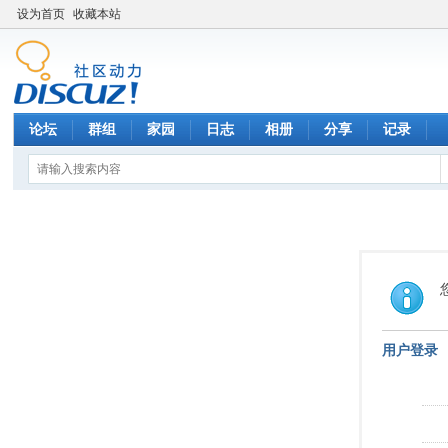
设为首页
收藏本站
论坛
群组
家园
日志
相册
分享
记录
用户登录