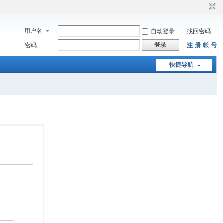
用户名
自动登录
找回密码
登录
密码
注-册-帐-号
快捷导航