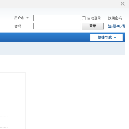
用户名
自动登录
找回密码
登录
密码
注-册-帐-号
快捷导航