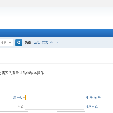
热搜:
活动
交友
discuz
搜索
搜
索
您需要先登录才能继续本操作
用户名
注-册-帐-号
密码:
找回密码