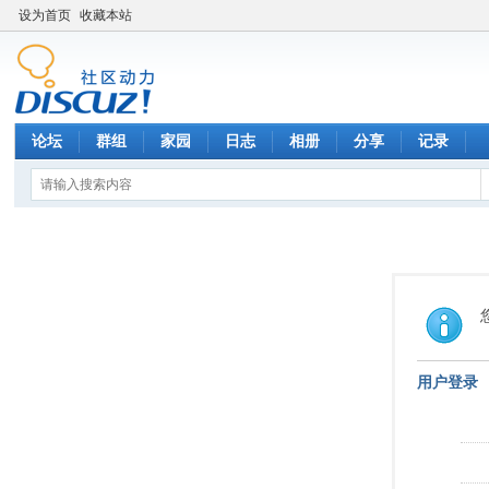
设为首页
收藏本站
论坛
群组
家园
日志
相册
分享
记录
用户登录