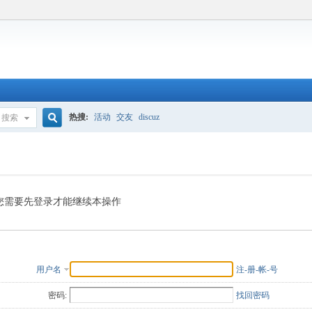
热搜:
活动
交友
discuz
搜索
搜
索
您需要先登录才能继续本操作
用户名
注-册-帐-号
密码:
找回密码