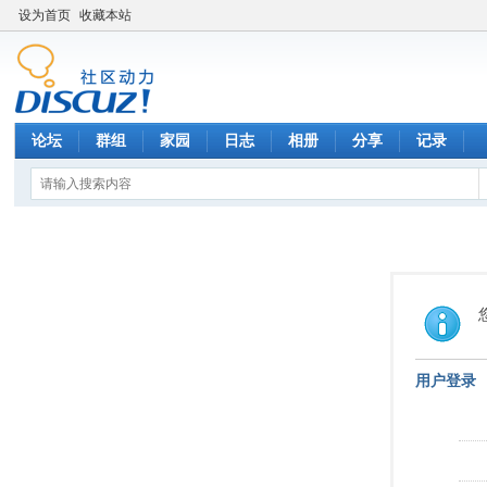
设为首页
收藏本站
论坛
群组
家园
日志
相册
分享
记录
用户登录