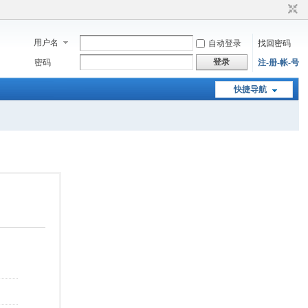
用户名
自动登录
找回密码
登录
密码
注-册-帐-号
快捷导航