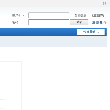
用户名
自动登录
找回密码
登录
密码
注-册-帐-号
快捷导航