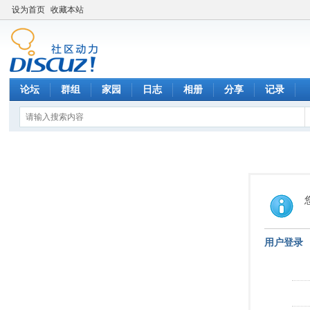
设为首页
收藏本站
论坛
群组
家园
日志
相册
分享
记录
用户登录