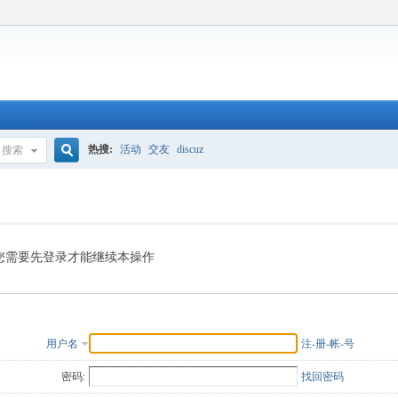
热搜:
活动
交友
discuz
搜索
搜
索
您需要先登录才能继续本操作
用户名
注-册-帐-号
密码:
找回密码