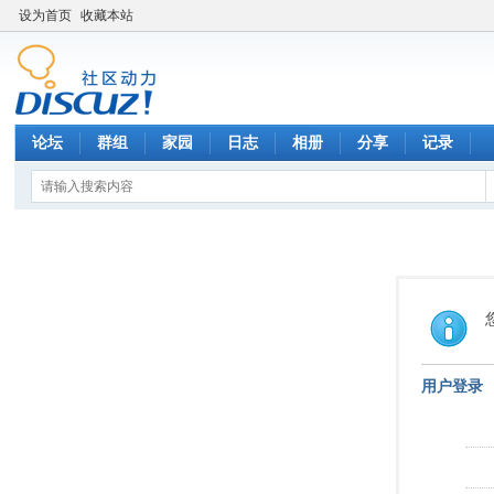
设为首页
收藏本站
论坛
群组
家园
日志
相册
分享
记录
用户登录