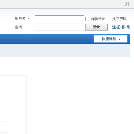
用户名
自动登录
找回密码
登录
密码
注-册-帐-号
快捷导航