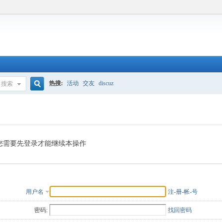
热搜:
活动
交友
discuz
搜索
搜
索
您需要先登录才能继续本操作
用户名
注-册-帐-号
密码:
找回密码