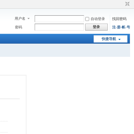
用户名
自动登录
找回密码
登录
密码
注-册-帐-号
快捷导航