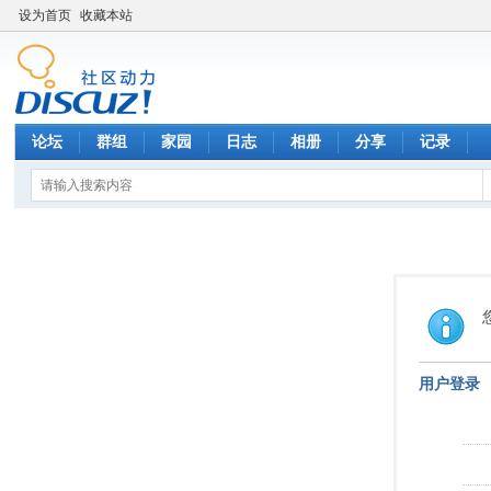
设为首页
收藏本站
论坛
群组
家园
日志
相册
分享
记录
用户登录