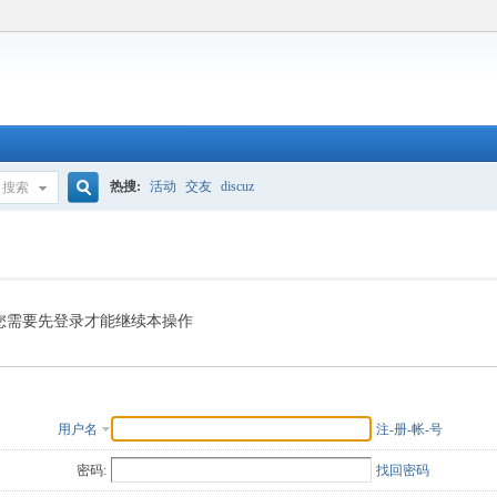
热搜:
活动
交友
discuz
搜索
搜
索
您需要先登录才能继续本操作
用户名
注-册-帐-号
密码:
找回密码