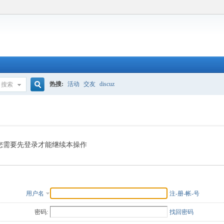
热搜:
活动
交友
discuz
搜索
搜
索
您需要先登录才能继续本操作
用户名
注-册-帐-号
密码:
找回密码