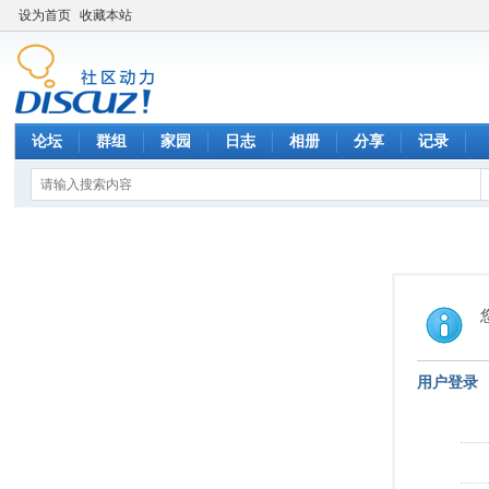
设为首页
收藏本站
论坛
群组
家园
日志
相册
分享
记录
用户登录