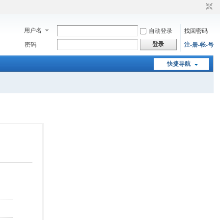
用户名
自动登录
找回密码
登录
密码
注-册-帐-号
快捷导航