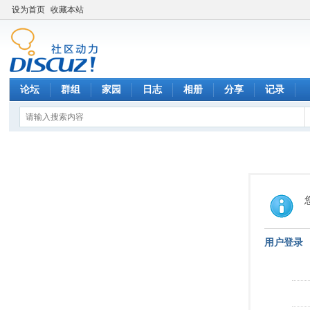
设为首页
收藏本站
论坛
群组
家园
日志
相册
分享
记录
用户登录