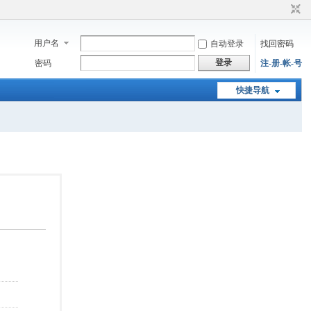
用户名
自动登录
找回密码
登录
密码
注-册-帐-号
快捷导航