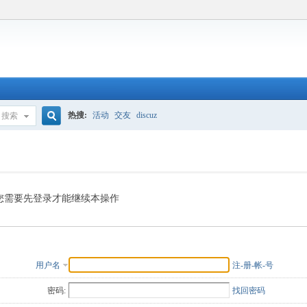
热搜:
活动
交友
discuz
搜索
搜
索
您需要先登录才能继续本操作
用户名
注-册-帐-号
密码:
找回密码